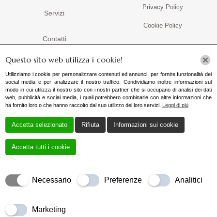
Privacy Policy
Servizi
Cookie Policy
Contatti
Questo sito web utilizza i cookie!
Contatti
Utilizziamo i cookie per personalizzare contenuti ed annunci, per fornire funzionalità dei
social media e per analizzare il nostro traffico. Condividiamo inoltre informazioni sul
+39 3487375491
modo in cui utilizza il nostro sito con i nostri partner che si occupano di analisi dei dati
web, pubblicità e social media, i quali potrebbero combinarle con altre informazioni che
ha fornito loro o che hanno raccolto dal suo utilizzo dei loro servizi.
Leggi di più
vendite@arpinelli.it
Accetta selezionato
Rifiuta
Informazioni sui cookie
Via Lidia, 49, 00183 Roma RM, Italia
Accetta tutti i cookie
Necessario
Preferenze
Analitici
CREATO DA
LOCAL WEB – AGENZIA WEB MARKETING
MILANO
COPYRIGHTS © 2024 Arpinelli S.R.L. | TUTTI I DIRITTI
Marketing
RISERVATI.