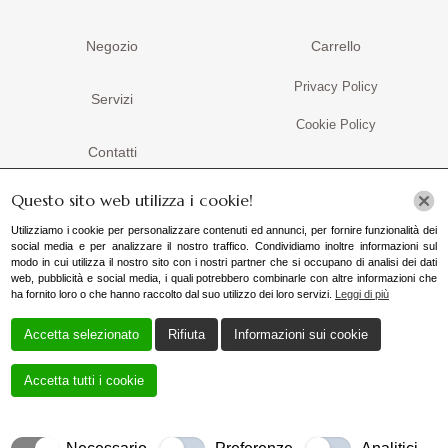
Negozio
Carrello
Privacy Policy
Servizi
Cookie Policy
Contatti
Questo sito web utilizza i cookie!
Contatti
Utilizziamo i cookie per personalizzare contenuti ed annunci, per fornire funzionalità dei
social media e per analizzare il nostro traffico. Condividiamo inoltre informazioni sul
+39 3487375491
modo in cui utilizza il nostro sito con i nostri partner che si occupano di analisi dei dati
web, pubblicità e social media, i quali potrebbero combinarle con altre informazioni che
ha fornito loro o che hanno raccolto dal suo utilizzo dei loro servizi.
Leggi di più
vendite@arpinelli.it
Accetta selezionato
Rifiuta
Informazioni sui cookie
Via Lidia, 49, 00183 Roma RM, Italia
Accetta tutti i cookie